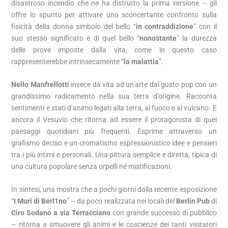
disastroso incendio che ne ha distrutto la prima versione – gli
offre lo spunto per attivare uno sconcertante confronto sulla
fisicità della donna simbolo del bello “
in contraddizione
” con il
suo stesso significato e di quel bello “
nonostante
” la durezza
delle prove imposte dalla vita, come in questo caso
rappresenterebbe intrinsecamente “
la malattia
”.
Nello Manfrellotti
invece da vita ad un’arte dal gusto pop con un
grandissimo radicamento nella sua terra d’origine. Racconta
sentimenti e stati d’animo legati alla terra, al fuoco e al vulcano. E
ancora il Vesuvio che ritorna ad essere il protagonista di quei
paesaggi quotidiani più frequenti. Esprime attraverso un
grafismo deciso e un cromatismo espressionistico idee e pensieri
tra i più intimi e personali. Una pittura semplice e diretta, tipica di
una cultura popolare senza orpelli né mistificazioni.
In sintesi, una mostra che a pochi giorni dalla recente esposizione
“
I Muri di Berl1no
” – da poco realizzata nei locali del
Berlin Pub
di
Ciro Sodano
a
via Terracciano
con grande successo di pubblico
– ritorna a smuovere gli animi e le coscienze dei tanti visitatori