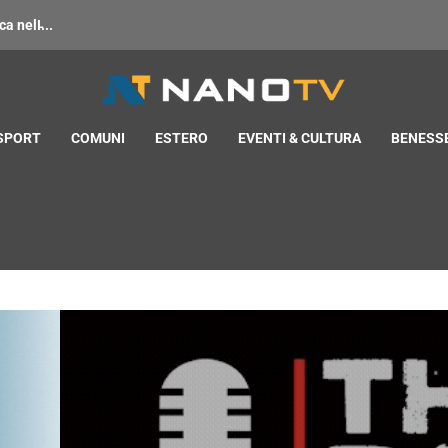
 nell̵...
 SPORT
COMUNI
ESTERO
EVENTI & CULTURA
BENESSE