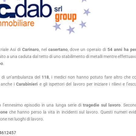
riale Asi di
Carinaro
, nel
casertano
, dove un operaio di
54 anni ha per
uito a una caduta dal tetto di uno stabilimento di metalli mentre effettuav
po
.
vo di un’ambulanza del
118
, i medici non hanno potuto fare altro che co
i anche i
Carabinieri
e gli ispettori del lavoro per iniziare i rilievi e l’es
lo l’ennesimo episodio in una lunga serie di
tragedie sul lavoro
. Secon
sone
che hanno perso la vita in incidenti sul lavoro. Questi numeri evi
one nei luoghi di lavoro.
14612457