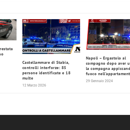
restata
no
Napoli – Ergastolo al
Castellammare di Stabia,
compagno dopo aver u
controlli interforze: 85
la compagna appiccand
persone identificate e 18
fuoco nell’appartamen
multe
29 Gennaio 2024
12 Marzo 2026