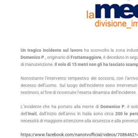
Un tragico incidente sul lavoro
ha sconvolto la zona indust
Domenico P
., originario di
Frattamaggiore
, è deceduto in seg
di manutenzione.
Il volo di 15 metri non gli ha lasciato scam
Nonostante l’intervento tempestivo dei soccorsi, con l’arri
decesso dell’uomo. Sul luogo dell’incidente sono intervenut
testimoni, al fine di ricostruire l’esatta dinamica dell’incidente.
L’incidente che ha portato alla morte di
Domenico P
. è so
dell’
Inail
, dall’inizio dell’anno in Italia sono circa
200 le per
necessità di maggiore attenzione alla sicurezza e alla prevenzi
https://www.facebook.com/nanotvofficial/videos/7086462