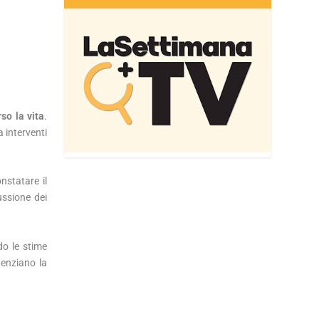
so la vita
.
a interventi
nstatare il
cussione dei
do le stime
denziano la