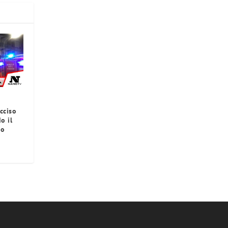
cciso
o il
to