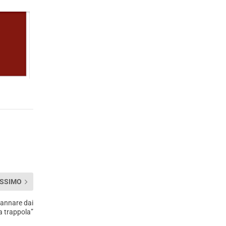
SSIMO
gannare dai
na trappola”