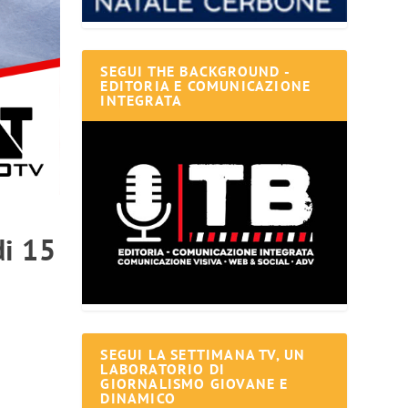
SEGUI THE BACKGROUND -
EDITORIA E COMUNICAZIONE
INTEGRATA
di 15
SEGUI LA SETTIMANA TV, UN
LABORATORIO DI
GIORNALISMO GIOVANE E
DINAMICO