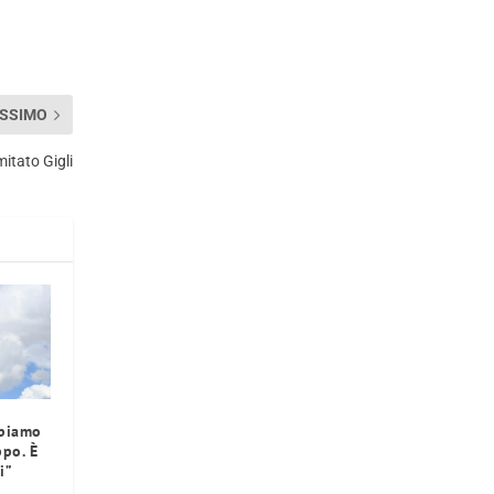
SSIMO
itato Gigli
bbiamo
po. È
i”