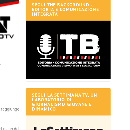
SEGUI THE BACKGROUND -
EDITORIA E COMUNICAZIONE
INTEGRATA
A
SEGUI LA SETTIMANA TV, UN
LABORATORIO DI
GIORNALISMO GIOVANE E
DINAMICO
 raggiunge
el pieno del