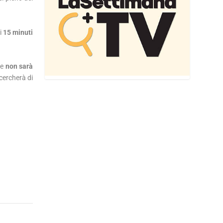
ti
15 minuti
he
non sarà
 cercherà di