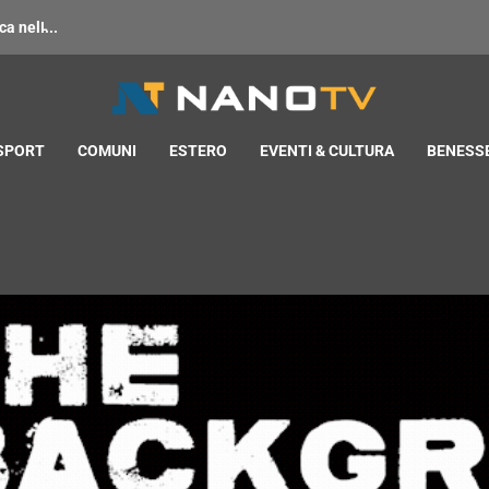
 nell̵...
 SPORT
COMUNI
ESTERO
EVENTI & CULTURA
BENESSE