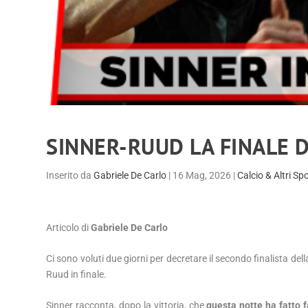
SINNER-RUUD LA FINALE 
Inserito da
Gabriele De Carlo
|
16 Mag, 2026
|
Calcio & Altri Sp
Articolo di
Gabriele De Carlo
Ci sono voluti due giorni per decretare il secondo finalista de
Ruud in finale.
Sinner racconta, dopo la vittoria, che
questa notte ha fatto f