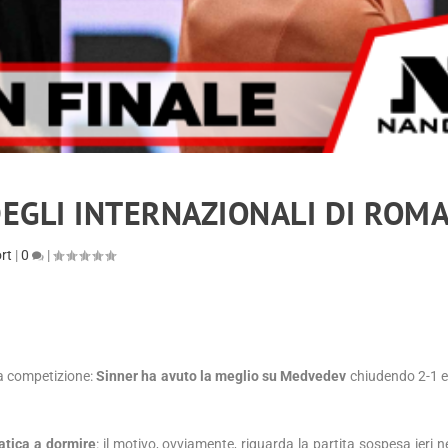
DEGLI INTERNAZIONALI DI ROM
ort
|
0
|
lla competizione:
Sinner ha avuto la meglio su Medvedev
chiudendo 2-1 e
atica a dormire
: il motivo, ovviamente, riguarda la partita sospesa ieri n