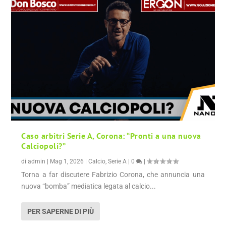
Caso arbitri Serie A, Corona: “Pronti a una nuova
Calciopoli?”
di
admin
|
Mag 1, 2026
|
Calcio
,
Serie A
|
0
|
Torna a far discutere Fabrizio Corona, che annuncia una
nuova “bomba” mediatica legata al calcio...
PER SAPERNE DI PIÙ