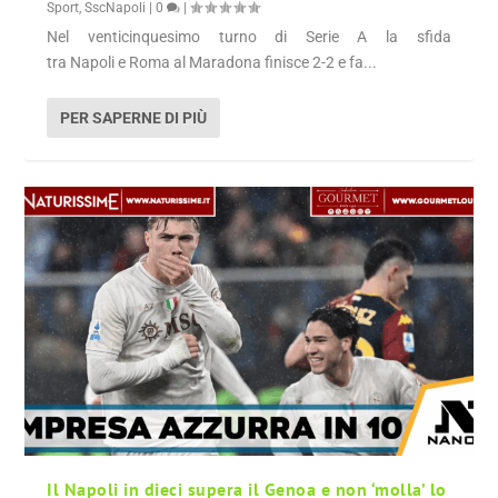
Sport
,
SscNapoli
|
0
|
Nel venticinquesimo turno di Serie A la sfida
tra Napoli e Roma al Maradona finisce 2-2 e fa...
PER SAPERNE DI PIÙ
Il Napoli in dieci supera il Genoa e non ‘molla’ lo