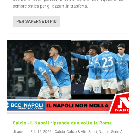
sempre ostica per gli azzurri,in trasferta...
PER SAPERNE DI PIÙ
Calcio -Il Napoli riprende due volte la Roma
di
admin
|
Feb 16, 2026
|
Calcio
,
Calcio & Altri Sport
,
Napoli
,
Serie A
,