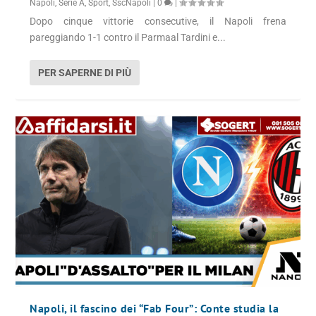
Napoli
,
Serie A
,
Sport
,
SscNapoli
|
0
|
Dopo cinque vittorie consecutive, il Napoli frena
pareggiando 1-1 contro il Parmaal Tardini e...
PER SAPERNE DI PIÙ
Napoli, il fascino dei “Fab Four”: Conte studia la