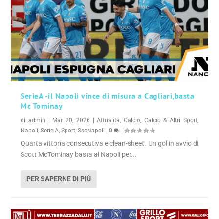
SerieA -il Napoli vince di misura a Cagliari,basta
Mc Tominay
di
admin
|
Mar 20, 2026
|
Attualita
,
Calcio
,
Calcio & Altri Sport
,
Napoli
,
Serie A
,
Sport
,
SscNapoli
|
0
|
Quarta vittoria consecutiva e clean-sheet. Un gol in avvio di
Scott McTominay basta al Napoli per...
PER SAPERNE DI PIÙ