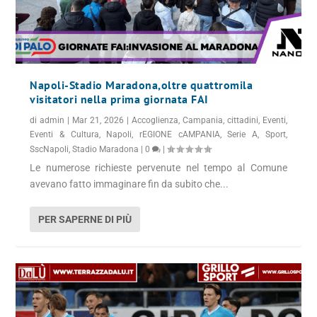
Napoli-Stadio Maradona,oltre quattromila
visitatori nella prima giornata FAI
di
admin
|
Mar 21, 2026
|
Accoglienza
,
Campania
,
cittadini
,
Eventi
,
Eventi & Cultura
,
Napoli
,
rEGIONE cAMPANIA
,
Serie A
,
Sport
,
SscNapoli
,
Stadio Maradona
|
0
|
Le numerose richieste pervenute nel tempo al Comune
avevano fatto immaginare fin da subito che...
PER SAPERNE DI PIÙ