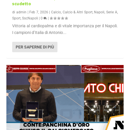
scudetto
di
admin
|
Feb 7, 2026
|
Calcio
,
Calcio & Altri Sport
,
Napoli
,
Serie A
,
Sport
,
SscNapoli
|
0
|
Vittoria al cardiopalma e di vitale importanza per il Napoli.
I campioni d’Italia di Antonio...
PER SAPERNE DI PIÙ