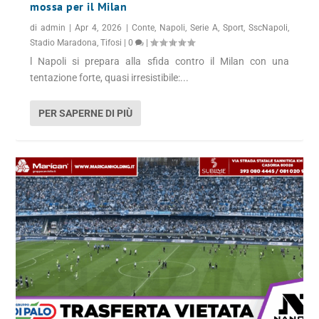
mossa per il Milan
di
admin
|
Apr 4, 2026
|
Conte
,
Napoli
,
Serie A
,
Sport
,
SscNapoli
,
Stadio Maradona
,
Tifosi
|
0
|
l Napoli si prepara alla sfida contro il Milan con una
tentazione forte, quasi irresistibile:...
PER SAPERNE DI PIÙ