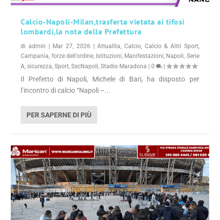
Calcio-Napoli-Milan,trasferta vietata ai tifosi
lombardi,la nota della Prefettura
di
admin
|
Mar 27, 2026
|
Attualita
,
Calcio
,
Calcio & Altri Sport
,
Campania
,
forze dell'ordine
,
Istituzioni
,
Manifestazioni
,
Napoli
,
Serie
A
,
sicurezza
,
Sport
,
SscNapoli
,
Stadio Maradona
|
0
|
Il Prefetto di Napoli, Michele di Bari, ha disposto per
l’incontro di calcio “Napoli –...
PER SAPERNE DI PIÙ