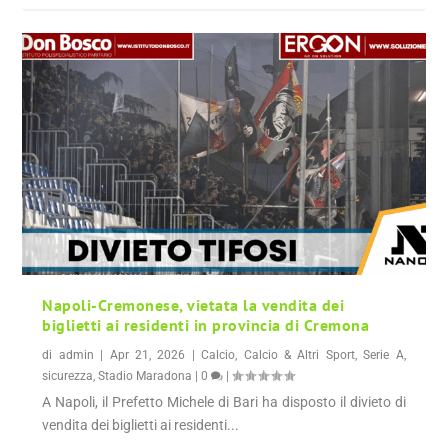
Napoli-Cremonese, vietata la vendita dei
biglietti ai residenti in provincia di Cremona
di
admin
|
Apr 21, 2026
|
Calcio
,
Calcio & Altri Sport
,
Serie A
,
sicurezza
,
Stadio Maradona
|
0
|
A Napoli, il Prefetto Michele di Bari ha disposto il divieto di
vendita dei biglietti ai residenti...