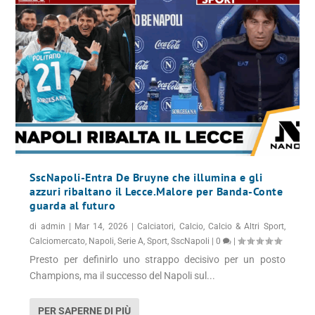
SscNapoli-Entra De Bruyne che illumina e gli
azzuri ribaltano il Lecce.Malore per Banda-Conte
guarda al futuro
di
admin
|
Mar 14, 2026
|
Calciatori
,
Calcio
,
Calcio & Altri Sport
,
Calciomercato
,
Napoli
,
Serie A
,
Sport
,
SscNapoli
|
0
|
Presto per definirlo uno strappo decisivo per un posto
Champions, ma il successo del Napoli sul...
PER SAPERNE DI PIÙ