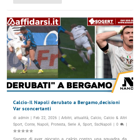
Calcio-Il Napoli derubato a Bergamo,decisioni
Var sconcertanti
di
admin
|
Feb 22, 2026
|
Arbitri
,
attualità
,
Calcio
,
Calcio & Altri
Sport
,
Conte
,
Napoli
,
Protesta
,
Serie A
,
Sport
,
SscNapoli
|
0
|
Sapere di aver giocato a calcio contro una squadra da