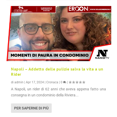
Napoli – Addetto delle pulizie salva la vita a un
Rider
di
admin
|
Apr 17, 2024
|
Cronaca
|
0
|
A Napoli, un rider di 62 anni che aveva appena fatto una
consegna in un condominio della Riviera...
PER SAPERNE DI PIÙ