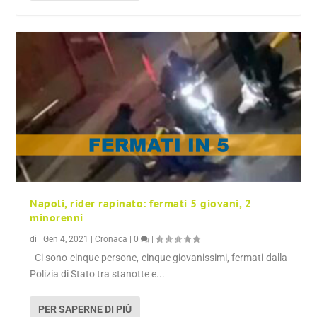
Napoli, rider rapinato: fermati 5 giovani, 2
minorenni
di
|
Gen 4, 2021
|
Cronaca
|
0
|
Ci sono cinque persone, cinque giovanissimi, fermati dalla
Polizia di Stato tra stanotte e...
PER SAPERNE DI PIÙ