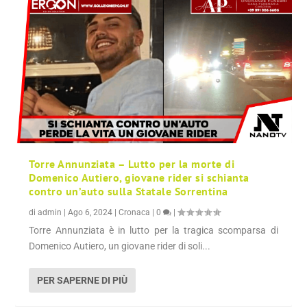
Torre Annunziata – Lutto per la morte di
Domenico Autiero, giovane rider si schianta
contro un’auto sulla Statale Sorrentina
di
admin
|
Ago 6, 2024
|
Cronaca
|
0
|
Torre Annunziata è in lutto per la tragica scomparsa di
Domenico Autiero, un giovane rider di soli...
PER SAPERNE DI PIÙ