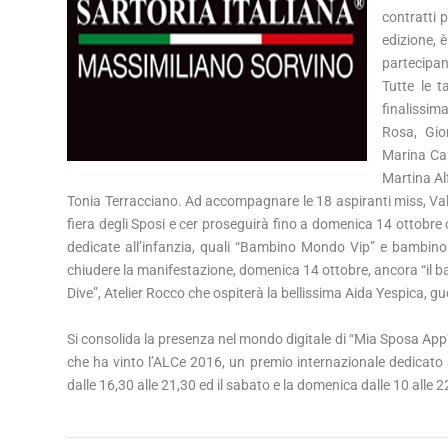
contratti 
edizione, 
partecipant
Tutte le 
finalissim
Rosa, Gio
Marina Ca
Martina Al
Tonia Terracciano. Ad accompagnare le 18 aspiranti miss, Va
fiera degli Sposi e cer proseguirà fino a domenica 14 ottobre c
dedicate all’infanzia, quali “Bambino Mondo Vip” e bambino
chiudere la manifestazione, domenica 14 ottobre, ancora “il ba
Dive”, Atelier Rocco che ospiterà la bellissima Aida Yespica, gue
Si consolida la presenza nel mondo digitale di “Mia Sposa App”
che ha vinto l’ALCe 2016, un premio internazionale dedicato al
dalle 16,30 alle 21,30 ed il sabato e la domenica dalle 10 alle 2