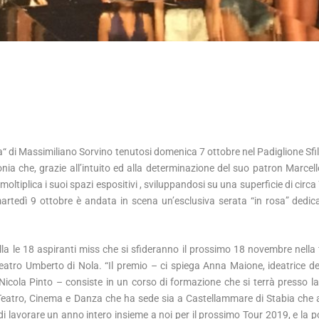
a“ di Massimiliano Sorvino tenutosi domenica 7 ottobre nel Padiglione Sfil
onia che, grazie all’intuito ed alla determinazione del suo patron Marce
iplica i suoi spazi espositivi , sviluppandosi su una superficie di circa
rtedì 9 ottobre è andata in scena un’esclusiva serata “in rosa” dedi
lla le 18 aspiranti miss che si sfideranno il prossimo 18 novembre nella 
Teatro Umberto di Nola. “Il premio – ci spiega Anna Maione, ideatrice d
Nicola Pinto – consiste in un corso di formazione che si terrà presso la 
Teatro, Cinema e Danza che ha sede sia a Castellammare di Stabia che a
i lavorare un anno intero insieme a noi per il prossimo Tour 2019, e la po