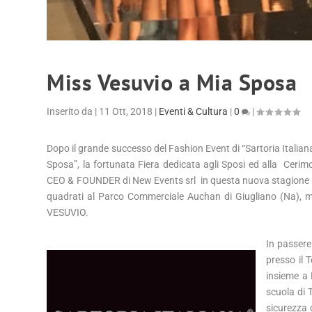
Miss Vesuvio a Mia Sposa
Inserito da
|
11 Ott, 2018
|
Eventi & Cultura
|
0
|
Dopo il grande successo del Fashion Event di “Sartoria Italian
Sposa”, la fortunata Fiera dedicata agli Sposi ed alla Cerim
CEO & FOUNDER di New Events srl in questa nuova stagione molt
quadrati al Parco Commerciale Auchan di Giugliano (Na), ma
VESUVIO.
In passere
presso il 
insieme a 
scuola di 
sicurezza d