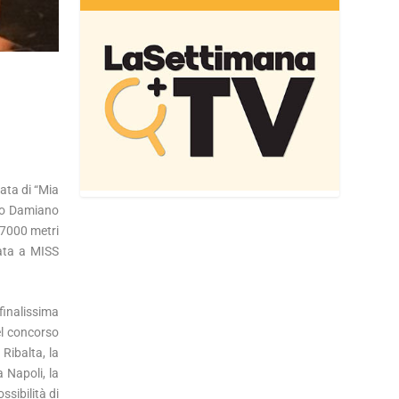
ata di “Mia
llo Damiano
 7000 metri
cata a MISS
finalissima
el concorso
Ribalta, la
 Napoli, la
ssibilità di