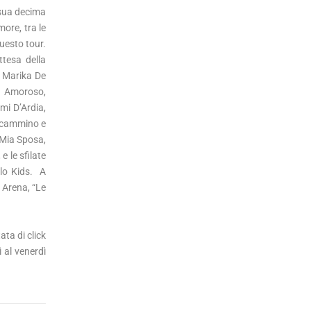
 sua decima
ore, tra le
questo tour.
ttesa della
, Marika De
a Amoroso,
mi D’Ardia,
oncammino e
 Mia Sposa,
e le sfilate
olo Kids. A
 Arena, “Le
ta di click
 al venerdì