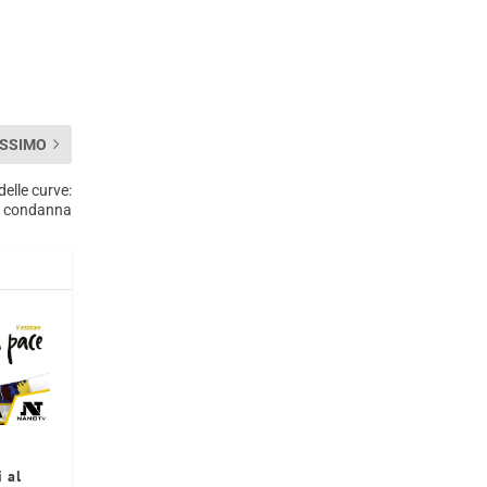
SSIMO
delle curve:
a condanna
 al