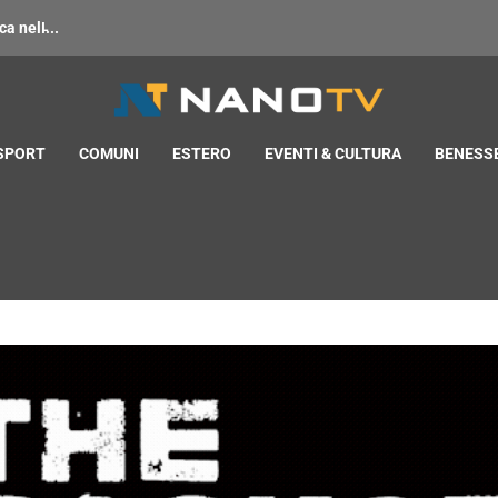
 nell̵...
 SPORT
COMUNI
ESTERO
EVENTI & CULTURA
BENESSE