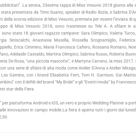
pubblicitari”. La serata, 23esima tappa di Miss Vesuvio 2018 giunta alla
è stata presentata da Timo Suarez, speaker di Radio Ibizia, e Sabrina D’Am
i della scorsa edizione di Miss Vesuvio, premiata per essere l’inviata di 
tappe di Miss Vesuvio 2018, sono trasmesse su Tele A. A sfilare in a
a sono state 18 giovani ragazze campane: Sara Olimpico, Valeria Turco
rgia Siniscalchi, Anastasia Musella, Rossella Scognamiglio, Federic
ppiello, Erica Cimmino, Maria Francesca Cafiero, Rossana Romano, Noe
fano, Adelaide Castaldo, Martina Olimpico, Sabrina Russo, Roberta Bu
leria De Rosa, “una piccola mascotte”, e Martyna Carrano, la miss 2017.
on una serie di sfilate di alta moda come Atelier D’Anna e Atelier Mirage, 
 Les Gamins, con i brand Elisabetta Ferri, Tom H. Garrison, Gai Matti
mbino” con il defilè del brand “My Bride” e gli “Eventi moda” by Francesco
st star della Fiera.
 per piattaforma Android e iOS, un vero e proprio Wedding Planner a porta
le innovazioni in campo mobile.La fiera è aperta tutti i giorni dal lunedì
2,30.