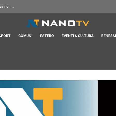
 nell̵...
 SPORT
COMUNI
ESTERO
EVENTI & CULTURA
BENESSE