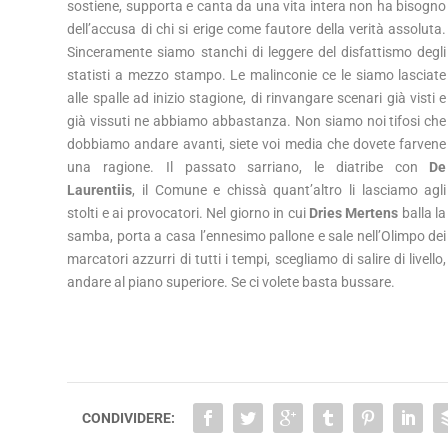
sostiene, supporta e canta da una vita intera non ha bisogno
dell’accusa di chi si erige come fautore della verità assoluta.
Sinceramente siamo stanchi di leggere del disfattismo degli
statisti a mezzo stampo. Le malinconie ce le siamo lasciate
alle spalle ad inizio stagione, di rinvangare scenari già visti e
già vissuti ne abbiamo abbastanza. Non siamo noi tifosi che
dobbiamo andare avanti, siete voi media che dovete farvene
una ragione. Il passato sarriano, le diatribe con
De
Laurentiis
, il Comune e chissà quant’altro li lasciamo agli
stolti e ai provocatori. Nel giorno in cui
Dries
Mertens
balla la
samba, porta a casa l’ennesimo pallone e sale nell’Olimpo dei
marcatori azzurri di tutti i tempi, scegliamo di salire di livello,
andare al piano superiore. Se ci volete basta bussare.
CONDIVIDERE: