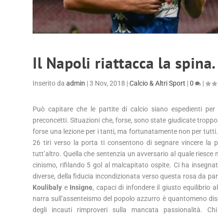
Il Napoli riattacca la spina.
Inserito da
admin
|
3 Nov, 2018
|
Calcio & Altri Sport
|
0
|
Può capitare che le partite di calcio siano espedienti pe
preconcetti. Situazioni che, forse, sono state giudicate troppo
forse una lezione per i tanti, ma fortunatamente non per tutti.
26 tiri verso la porta ti consentono di segnare vincere la p
tutt’altro. Quella che sentenzia un avversario al quale riesce m
cinismo, rifilando 5 gol al malcapitato ospite. Ci ha insegn
diverse, della fiducia incondizionata verso questa rosa da pa
Koulibaly
e
Insigne
, capaci di infondere il giusto equilibrio
narra sull’assenteismo del popolo azzurro è quantomeno disc
degli incauti rimproveri sulla mancata passionalità. Chi