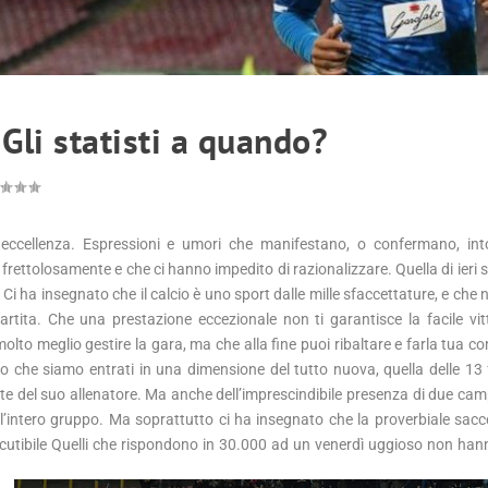
 Gli statisti a quando?
r eccellenza. Espressioni e umori che manifestano, o confermano, int
 frettolosamente e che ci hanno impedito di razionalizzare. Quella di ieri 
 Ci ha insegnato che il calcio è uno sport dalle mille sfaccettature, e ch
artita. Che una prestazione eccezionale non ti garantisce la facile vitt
olto meglio gestire la gara, ma che alla fine puoi ribaltare e farla tua co
ato che siamo entrati in una dimensione del tutto nuova, quella delle 13
rte del suo allenatore. Ma anche dell’imprescindibile presenza di due ca
 all’intero gruppo. Ma soprattutto ci ha insegnato che la proverbiale sacc
utibile
Quelli che rispondono in 30.000 ad un venerdì uggioso non han