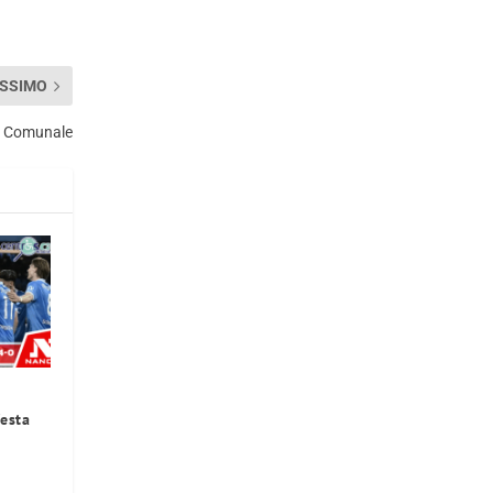
SSIMO
io Comunale
festa