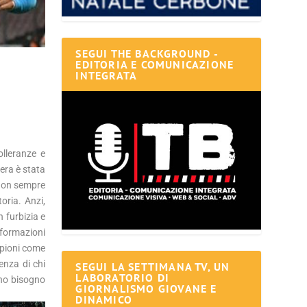
SEGUI THE BACKGROUND -
EDITORIA E COMUNICAZIONE
INTEGRATA
olleranze e
sera è stata
e non sempre
oria. Anzi,
n furbizia e
 formazioni
mpioni come
enza di chi
SEGUI LA SETTIMANA TV, UN
LABORATORIO DI
no bisogno
GIORNALISMO GIOVANE E
DINAMICO