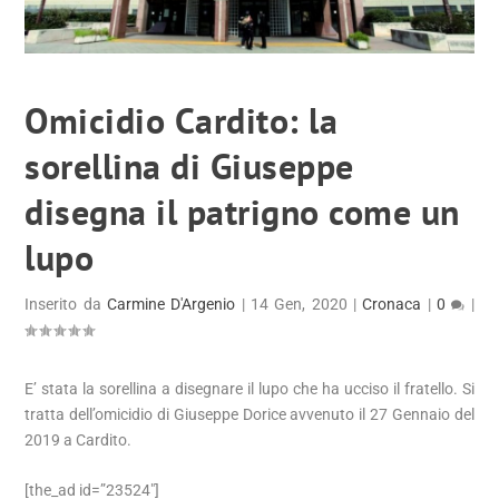
Omicidio Cardito: la
sorellina di Giuseppe
disegna il patrigno come un
lupo
Inserito da
Carmine D'Argenio
|
14 Gen, 2020
|
Cronaca
|
0
|
E’ stata la sorellina a disegnare il lupo che ha ucciso il fratello. Si
tratta dell’omicidio di Giuseppe Dorice avvenuto il 27 Gennaio del
2019 a Cardito.
[the_ad id=”23524″]