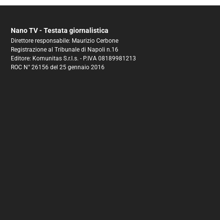
Nano TV - Testata giornalistica
Direttore responsabile: Maurizio Cerbone
Registrazione al Tribunale di Napoli n.16
Editore: Komunitas S.r.l.s. - P.IVA 08189981213
ROC N° 26156 del 25 gennaio 2016