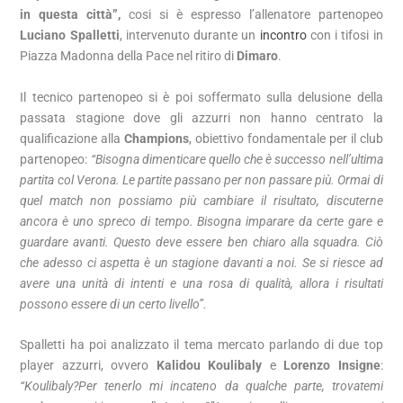
in questa città”,
cosi si è espresso l’allenatore partenopeo
Luciano Spalletti
, intervenuto durante un
incontro
con i tifosi in
Piazza Madonna della Pace nel ritiro di
Dimaro
.
Il tecnico partenopeo si è poi soffermato sulla delusione della
passata stagione dove gli azzurri non hanno centrato la
qualificazione alla
Champions
, obiettivo fondamentale per il club
partenopeo:
“Bisogna dimenticare quello che è successo nell’ultima
partita col Verona. Le partite passano per non passare più. Ormai di
quel match non possiamo più cambiare il risultato, discuterne
ancora è uno spreco di tempo. Bisogna imparare da certe gare e
guardare avanti. Questo deve essere ben chiaro alla squadra. Ciò
che adesso ci aspetta è un stagione davanti a noi. Se si riesce ad
avere una unità di intenti e una rosa di qualità, allora i risultati
possono essere di un certo livello”.
Spalletti ha poi analizzato il tema mercato parlando di due top
player azzurri, ovvero
Kalidou Koulibaly
e
Lorenzo Insigne
:
“Koulibaly?Per tenerlo mi incateno da qualche parte, trovatemi