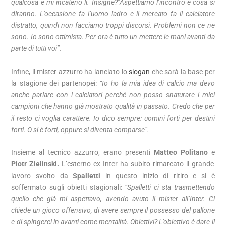
qualcosa e mi incateno lì. Insigne?”Aspettiamo l’incontro e cosa si
diranno. L’occasione fa l’uomo ladro e il mercato fa il calciatore
distratto, quindi non facciamo troppi discorsi. Problemi non ce ne
sono. Io sono ottimista. Per ora è tutto un mettere le mani avanti da
parte di tutti voi”.
Infine, il mister azzurro ha lanciato lo
slogan
che sarà la base per
la stagione dei partenopei:
“Io ho la mia idea di calcio ma devo
anche parlare con i calciatori perché non posso snaturare i miei
campioni che hanno già mostrato qualità in passato. Credo che per
il resto ci voglia carattere. Io dico sempre: uomini forti per destini
forti. O si è forti, oppure si diventa comparse”.
Insieme al tecnico azzurro, erano presenti
Matteo Politano
e
Piotr Zielinski.
L’esterno ex Inter ha subito rimarcato il grande
lavoro svolto da
Spalletti
in questo inizio di ritiro e si è
soffermato sugli obietti stagionali:
“Spalletti ci sta trasmettendo
quello che già mi aspettavo, avendo avuto il mister all’Inter. Ci
chiede un gioco offensivo, di avere sempre il possesso del pallone
e di spingerci in avanti come mentalità. Obiettivi? L’obiettivo è dare il