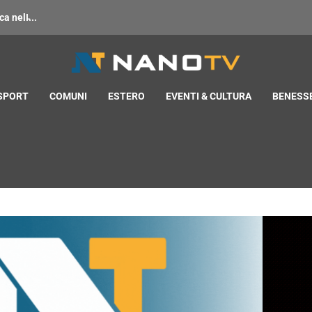
 nell̵...
 SPORT
COMUNI
ESTERO
EVENTI & CULTURA
BENESSE