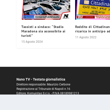
Tassisti a sindaco: “Stadio
Reddito di Cittadinan
Maradona sia accessibile ai
ricarica in anticipo 
turisti”
11 Agosto 2022
15 Agosto 2024
Nano TV - Testata giornalistica
Direttore responsabile: Maurizio Cerbone
Registrazione al Tribunale di Napoli n.16
Editore: Komunitas S.r.l.s. - P.IVA 08189981213
ROC N° 26156 del 25 gennaio 2016