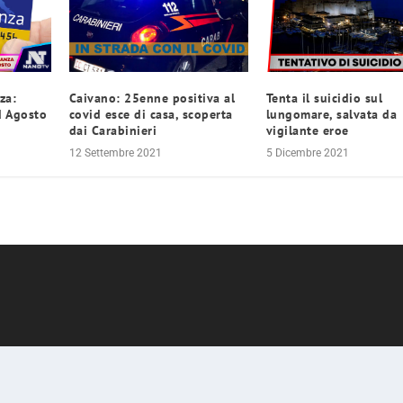
za:
Caivano: 25enne positiva al
Tenta il suicidio sul
ad Agosto
covid esce di casa, scoperta
lungomare, salvata da
dai Carabinieri
vigilante eroe
12 Settembre 2021
5 Dicembre 2021