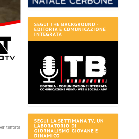
SEGUI THE BACKGROUND -
EDITORIA E COMUNICAZIONE
INTEGRATA
SEGUI LA SETTIMANA TV, UN
LABORATORIO DI
per tentata
GIORNALISMO GIOVANE E
DINAMICO