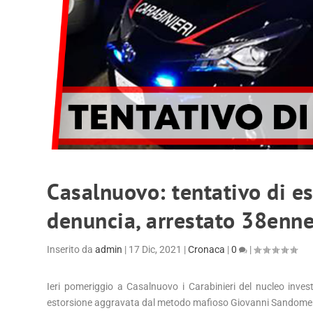
Casalnuovo: tentativo di e
denuncia, arrestato 38enne
Inserito da
admin
|
17 Dic, 2021
|
Cronaca
|
0
|
Ieri pomeriggio a Casalnuovo i Carabinieri del nucleo inves
estorsione aggravata dal metodo mafioso Giovanni Sandome