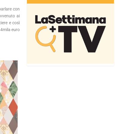
parlare con
avvenuto ai
iere e così
 4mila euro