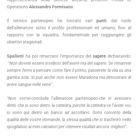
Operations
Alessandro Formisano
.
Il tecnico partenopeo ha toccato vari
punti
: dal ruolo
dell’allenatore sotto il profilo professionale ed umano, fino al
rapporto con la squadra, fondamentale per raggiungere gli
obiettivi stagionali.
Spalletti
ha poi rimarcato l’importanza del
sapere
dichiarando:
“
Non dovete essere invidiosi dell’avere ma del sapere. Se rimarrete
sempre fermi a pensare come fare il primo, passerete la vita su una
gamba sola. Si può anche non essere Maradona ma dimostrare di
avere sangue nelle vene
”.
“Non vorrei-
conclude l’allenatore partenopeo
-che vi avessero
detto che io sono dietro la cattedra, perché la cattedra ce l’avete voi,
io sono qui dietro un banco ad ascoltarvi. Sono convinto della
qualità delle vostre domande, la stessa qualità che io trasferirò nello
spogliatoio ai miei calciatori per ottenere risultati ancora migliori”.