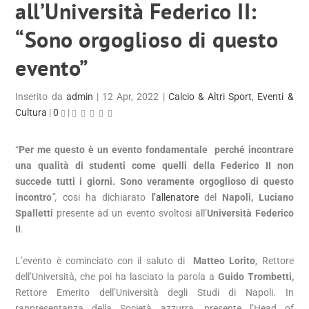
all’Università Federico II:
“Sono orgoglioso di questo
evento”
Inserito da
admin
|
12 Apr, 2022
|
Calcio & Altri Sport
,
Eventi &
Cultura
|
0
|
“
Per me questo è un evento fondamentale perché incontrare
una qualità di studenti come quelli della Federico II non
succede tutti i giorni. Sono veramente orgoglioso di questo
incontro
”,
cosi ha dichiarato
l’allenatore
del
Napoli,
Luciano
Spalletti
presente ad un evento svoltosi all’
Università Federico
II
.
L’evento è cominciato con il saluto di
Matteo Lorito
, Rettore
dell’Università, che poi ha lasciato la parola a
Guido Trombetti,
Rettore Emerito dell’Università degli Studi di Napoli. In
rappresentanza della Società azzurra, presente l’Head of