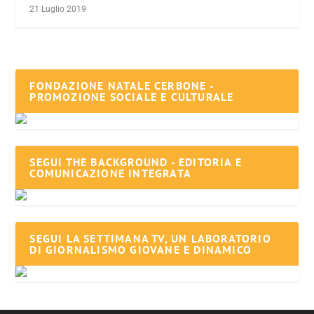
21 Luglio 2019
FONDAZIONE NATALE CERBONE -
PROMOZIONE SOCIALE E CULTURALE
SEGUI THE BACKGROUND - EDITORIA E
COMUNICAZIONE INTEGRATA
SEGUI LA SETTIMANA TV, UN LABORATORIO
DI GIORNALISMO GIOVANE E DINAMICO