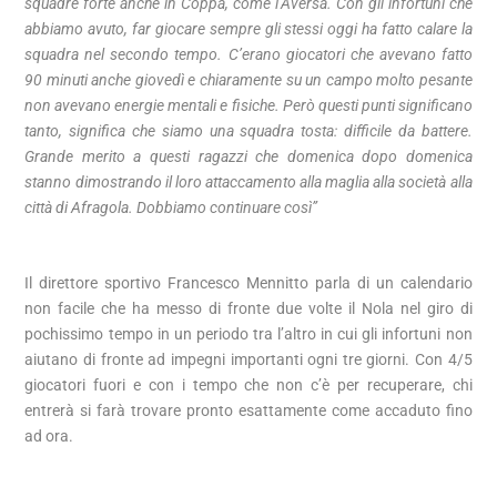
squadre forte anche in Coppa, come l’Aversa. Con gli infortuni che
abbiamo avuto, far giocare sempre gli stessi oggi ha fatto calare la
squadra nel secondo tempo. C’erano giocatori che avevano fatto
90 minuti anche giovedì e chiaramente su un campo molto pesante
non avevano energie mentali e fisiche. Però questi punti significano
tanto, significa che siamo una squadra tosta: difficile da battere.
Grande merito a questi ragazzi che domenica dopo domenica
stanno dimostrando il loro attaccamento alla maglia alla società alla
città di Afragola. Dobbiamo continuare così”
Il direttore sportivo Francesco Mennitto parla di un calendario
non facile che ha messo di fronte due volte il Nola nel giro di
pochissimo tempo in un periodo tra l’altro in cui gli infortuni non
aiutano di fronte ad impegni importanti ogni tre giorni. Con 4/5
giocatori fuori e con i tempo che non c’è per recuperare, chi
entrerà si farà trovare pronto esattamente come accaduto fino
ad ora.