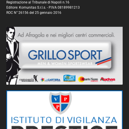
Registrazione al Tribunale di Napoli n.16
Editore: Komunitas S.r.l.s. - P.IVA 08189981213
ROC N° 26156 del 25 gennaio 2016