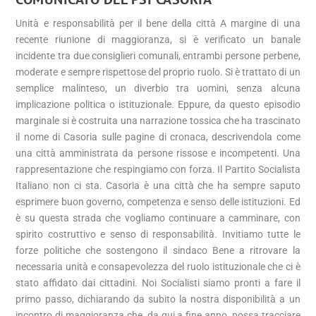
Unità e responsabilità per il bene della città A margine di una
recente riunione di maggioranza, si è verificato un banale
incidente tra due consiglieri comunali, entrambi persone perbene,
moderate e sempre rispettose del proprio ruolo. Si è trattato di un
semplice malinteso, un diverbio tra uomini, senza alcuna
implicazione politica o istituzionale. Eppure, da questo episodio
marginale si è costruita una narrazione tossica che ha trascinato
il nome di Casoria sulle pagine di cronaca, descrivendola come
una città amministrata da persone rissose e incompetenti. Una
rappresentazione che respingiamo con forza. Il Partito Socialista
Italiano non ci sta. Casoria è una città che ha sempre saputo
esprimere buon governo, competenza e senso delle istituzioni. Ed
è su questa strada che vogliamo continuare a camminare, con
spirito costruttivo e senso di responsabilità. Invitiamo tutte le
forze politiche che sostengono il sindaco Bene a ritrovare la
necessaria unità e consapevolezza del ruolo istituzionale che ci è
stato affidato dai cittadini. Noi Socialisti siamo pronti a fare il
primo passo, dichiarando da subito la nostra disponibilità a un
incontro di maggioranza che, da qui a fine anno, possa tracciare