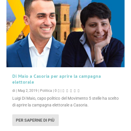
Di Maio a Casoria per aprire la campagna
elettorale
di
|
Mag 2, 2019
|
Politica
|
0
|
Luigi Di Maio, capo politico del Movimento 5 stelle ha scelto
di aprire la campagna elettorale a Casoria.
PER SAPERNE DI PIÙ