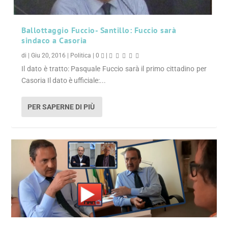
Ballottaggio Fuccio- Santillo: Fuccio sarà
sindaco a Casoria
di
|
Giu 20, 2016
|
Politica
|
0
|
Il dato è tratto: Pasquale Fuccio sarà il primo cittadino per
Casoria Il dato è ufficiale:...
PER SAPERNE DI PIÙ