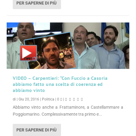
PER SAPERNE DI PIÙ
VIDEO – Carpentieri: “Con Fuccio a Casoria
abbiamo fatto una scelta di coerenza ed
abbiamo vinto
di
|
Giu 20, 2016
|
Politica
|
0
|
Abbiamo vinto anche a Frattaminore, a Castellammare a
Poggiomarino. Complessivamente tra primo e...
PER SAPERNE DI PIÙ