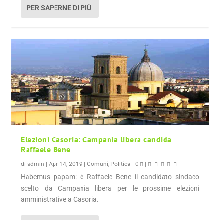
PER SAPERNE DI PIÙ
Elezioni Casoria: Campania libera candida
Raffaele Bene
di
admin
|
Apr 14, 2019
|
Comuni
,
Politica
|
0
|
Habemus papam: è Raffaele Bene il candidato sindaco
scelto da Campania libera per le prossime elezioni
amministrative a Casoria.