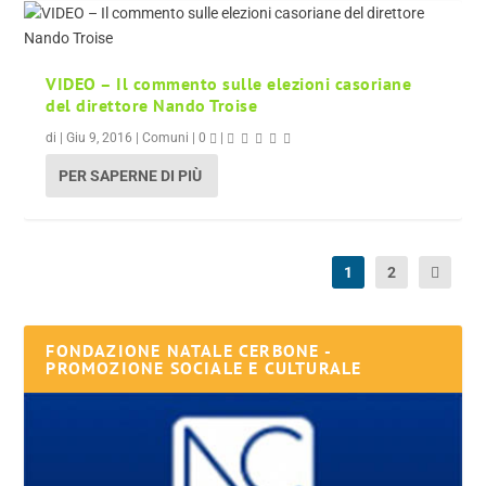
VIDEO – Il commento sulle elezioni casoriane
del direttore Nando Troise
di
|
Giu 9, 2016
|
Comuni
|
0
|
PER SAPERNE DI PIÙ
1
2
FONDAZIONE NATALE CERBONE -
PROMOZIONE SOCIALE E CULTURALE