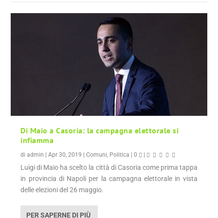
Di Maio a Casoria: la campagna elettorale si
infiamma
di
admin
|
Apr 30, 2019
|
Comuni
,
Politica
|
0
|
Luigi di Maio ha scelto la città di Casoria come prima tappa
in provincia di Napoli per la campagna elettorale in vista
delle elezioni del 26 maggio.
PER SAPERNE DI PIÙ