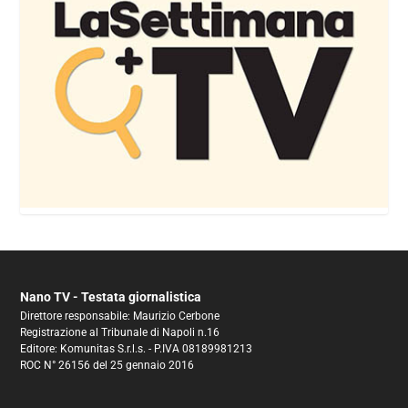
Nano TV - Testata giornalistica
Direttore responsabile: Maurizio Cerbone
Registrazione al Tribunale di Napoli n.16
Editore: Komunitas S.r.l.s. - P.IVA 08189981213
ROC N° 26156 del 25 gennaio 2016
E’ una novità assoluta. Una lista civica che prende vita da un
animoso gruppo Facebook cittadino. Sei di Casoria se…