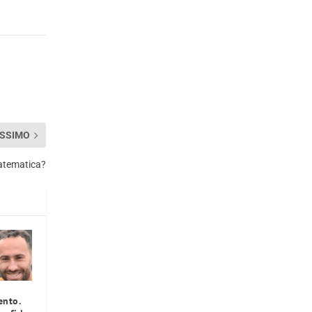
SSIMO
matematica?
ento.