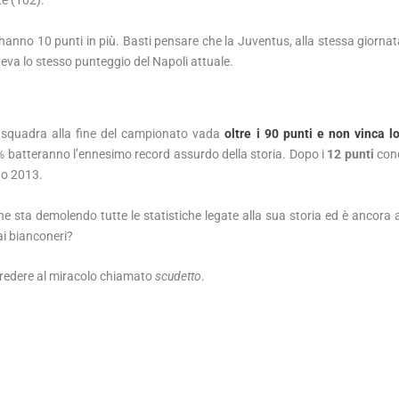
te (102).
i hanno 10 punti in più. Basti pensare che la Juventus, alla stessa giorna
eva lo stesso punteggio del Napoli attuale.
a squadra alla fine del campionato vada
oltre i 90 punti e non vinca l
9% batteranno l’ennesimo record assurdo della storia. Dopo i
12 punti
conq
no 2013.
he sta demolendo tutte le statistiche legate alla sua storia ed è ancora
ai bianconeri?
 credere al miracolo chiamato
scudetto
.