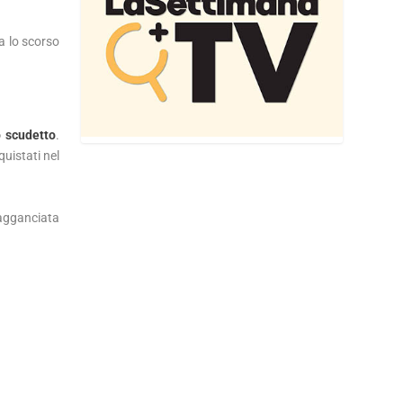
ta lo scorso
o scudetto
.
uistati nel
 agganciata