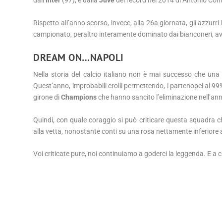
dall’
Inter
(97), e dalla
Juve
dei record nel 2014 di Antonio Con
Rispetto all’anno scorso, invece, alla 26a giornata, gli azzurr
campionato, peraltro interamente dominato dai bianconeri, av
DREAM ON…NAPOLI
Nella storia del calcio italiano non è mai successo che un
Quest’anno, improbabili crolli permettendo, i partenopei al 9
girone di
Champions
che hanno sancito l’eliminazione nell’an
Quindi, con quale coraggio si può criticare questa squadra c
alla vetta, nonostante conti su una rosa nettamente inferiore 
Voi criticate pure, noi continuiamo a goderci la leggenda. E a