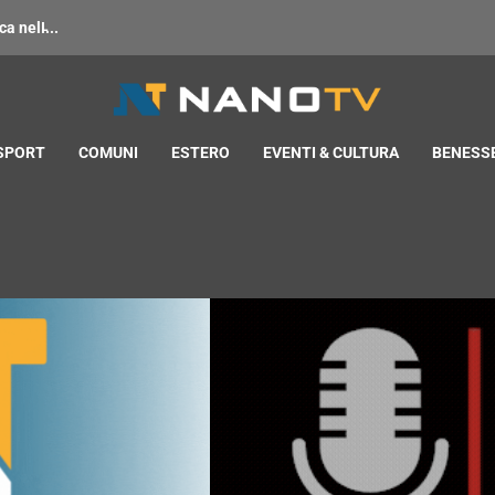
 nell̵...
 SPORT
COMUNI
ESTERO
EVENTI & CULTURA
BENESSE