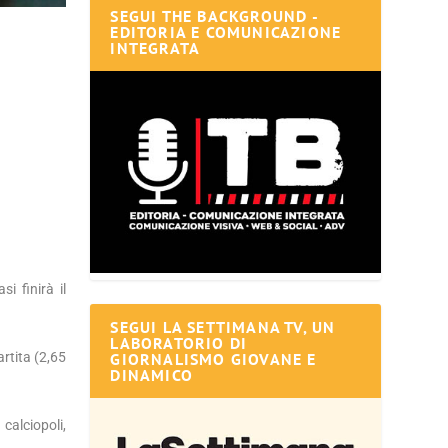
SEGUI THE BACKGROUND -
EDITORIA E COMUNICAZIONE
INTEGRATA
i finirà il
SEGUI LA SETTIMANA TV, UN
LABORATORIO DI
GIORNALISMO GIOVANE E
artita (2,65
DINAMICO
calciopoli,