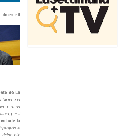
inalmente
il
ente de La
lo faremo in
avore di un
nia, per il
onclude
la
è proprio la
vicino alla