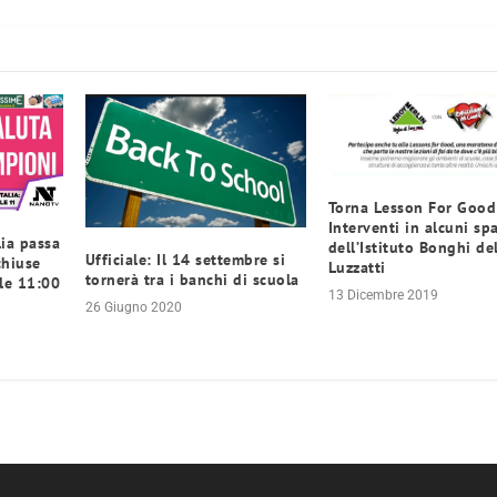
Torna Lesson For Good
Interventi in alcuni spa
lia passa
dell’Istituto Bonghi de
Ufficiale: Il 14 settembre si
chiuse
Luzzatti
tornerà tra i banchi di scuola
le 11:00
13 Dicembre 2019
26 Giugno 2020