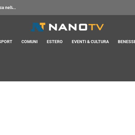
 nell̵...
 SPORT
COMUNI
ESTERO
EVENTI & CULTURA
BENESSE