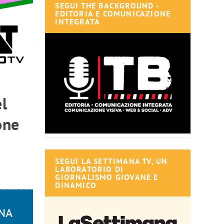
SEGUI THE BACKGROUND -
EDITORIA E COMUNICAZIONE
INTEGRATA
el
one
SEGUI LA SETTIMANA TV, UN
LABORATORIO DI
GIORNALISMO GIOVANE E
DINAMICO