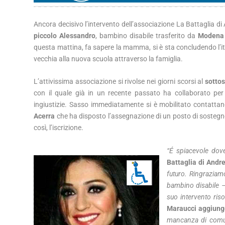
Ancora decisivo l’intervento dell’associazione La Battaglia d
piccolo Alessandro
, bambino disabile trasferito da
Modena 
questa mattina, fa sapere la mamma, si è sta concludendo l’it
vecchia alla nuova scuola attraverso la famiglia.
L’attivissima associazione si rivolse nei giorni scorsi al
sottos
con il quale già in un recente passato ha collaborato per a
ingiustizie. Sasso immediatamente si è mobilitato contattan
Acerra
che ha disposto l’assegnazione di un posto di sostegn
così, l’iscrizione.
“É spiacevole dove
Battaglia di Andr
futuro. Ringraziamo
bambino disabile –
suo intervento ris
Maraucci aggiun
mancanza di comun