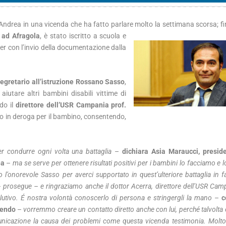
i Andrea in una vicenda che ha fatto parlare molto la settimana scorsa; f
ad Afragola
,
è stato iscritto a scuola e
er con l’invio della documentazione dalla
egretario all’istruzione Rossano Sasso
,
iutare altri bambini disabili vittime di
do il
direttore dell’USR Campania prof.
o in deroga per il bambino, consentendo,
r condurre ogni volta una battaglia
–
dichiara Asia Maraucci, presid
ea
–
ma se serve per ottenere risultati positivi per i bambini lo facciamo e 
 l’onorevole Sasso per averci supportato in quest’ulteriore battaglia in f
 prosegue – e ringraziamo anche il dottor Acerra, direttore dell’USR Campa
olutivo. É nostra volontà conoscerlo di persona e stringergli la mano
–
c
gendo
–
vorremmo creare un contatto diretto anche con lui, perché talvolta 
icazione la causa dei problemi come questa vicenda testimonia. Molto 