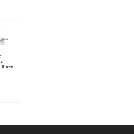
:
zi
l Rione