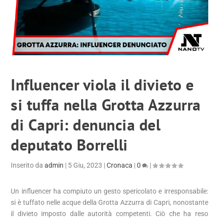
Influencer viola il divieto e
si tuffa nella Grotta Azzurra
di Capri: denuncia del
deputato Borrelli
Inserito da
admin
|
5 Giu, 2023
|
Cronaca
|
0
|
Un influencer ha compiuto un gesto spericolato e irresponsabile:
si è tuffato nelle acque della Grotta Azzurra di Capri, nonostante
il divieto imposto dalle autorità competenti. Ciò che ha reso